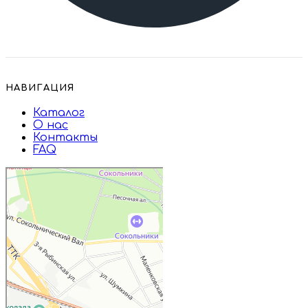
НАВИГАЦИЯ
Каталог
О нас
Контакты
FAQ
Дружба
Пищевые ингредиенты и специи в
Москве
Магазин подарков и сувениров в
Москве