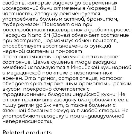
свойств, которые задолго до современных
исследований были отмечены в Аюрведе. В
частности, гвоздику рекомендуется
употреблять больным астмой, бронхитом,
туберкулезом. Помогает она при
расстройствах пищеварения и дисбактериозе.
Гвоздика Nano Sri (Cloves) облегчает состояние
при гастрите, нормализуя обмен веществ,
способствует восстановлению функций
нервной системы и помогает
восстанавливать нормальное психическое
состояние. Целые сушеные плоды гвоздики
лечебной используются в Индийской кулинарной
и медицинской практике с незапамятных
времен. Эта пряная, острая специя, которая
обладает ярко выраженным ароматом и резким
вкусом, прекрасно сочетается с
традиционными блюдами индийской кухни. Не
стоит принимать гвоздику или добавлять ее в
пищу детям до 2-х лет, а также больным с
язвенной болезнью желудка в любой стадии. Не
употребляют гвоздику и при индивидуальной
непереносимости.
Related products