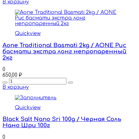
В корзину
Quickview
Aone Traditional Basmati 2kg / AONE Рис
басмати экстра лонг непропаренный
2кг
0
650,00
₽
Quantity
В корзину
Quickview
Black Salt Nano Sri 100g / Черная Соль
Нано Шри 100г
0