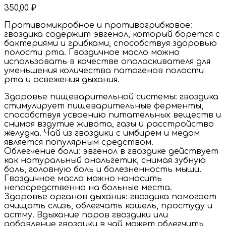
350,00
₽
Противомикробное и противогрибковое:
гвоздика содержит эвгенол, который борется с
бактериями и грибками, способствуя здоровью
полости рта. Гвоздичное масло можно
использовать в качестве ополаскивателя для
уменьшения количества патогенов полости
рта и освежения дыхания.
Здоровье пищеварительной системы: гвоздика
стимулирует пищеварительные ферменты,
способствуя усвоению питательных веществ и
снимая вздутие живота, газы и расстройство
желудка. Чай из гвоздики с имбирем и медом
является популярным средством.
Облегчение боли: эвгенол в гвоздике действует
как натуральный анальгетик, снимая зубную
боль, головную боль и болезненность мышц.
Гвоздичное масло можно наносить
непосредственно на больные места.
Здоровье органов дыхания: гвоздика помогает
очищать слизь, облегчать кашель, простуду и
астму. Вдыхание паров гвоздики или
добавление гвоздики в чай ​​может облегчить