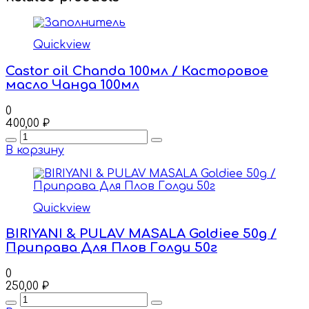
Quickview
Castor oil Chanda 100мл / Касторовое
масло Чанда 100мл
0
400,00
₽
Quantity
В корзину
Quickview
BIRIYANI & PULAV MASALA Goldiee 50g /
Приправа Для Плов Голди 50г
0
250,00
₽
Quantity