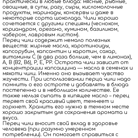
практически в любые блюда: мясные, рыбные,
овощные, в супы, рагу, сыры, кисломолочные
продукты, маринады, консервы и даже в
некоторые сорта шоколада. Чили хорошо
сочетается с другими специями (чесноком,
кориандром, орегано, кумином, базиликом,
чабером, лавровым листом).
Перец чили содержит немало полезных
веществ: жирные масла, каротиноиды,
капсорубин, капсантин и каротин, сахар,
витамины С (в два раза больше, чем в лимонах),
А, В (В2, В6), P, Е, PP. Острота чили зависит от
концентрации капсаицина — масла в семенах и
мякоти чили. Именно оно вызывает чувство
жгучести. При использовании перца чили надо
помнить о его остроте и добавлять в блюда
постепенно и в небольшом количестве. Ее
также нельзя сыпать в кипящее масло – перец
теряет свой красивый цвет, темнеет и
горкнет. Хранить его нужно в темном месте
хорошо закрытым для сохранения аромата и
вкуса.
Перец чили вносит свой вклад в здоровье
человека (при разумно умеренном
потреблении). Он помогает справиться с