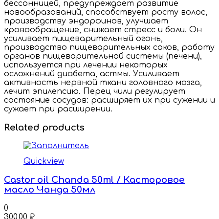
бессонницей, предупреждает развитие
новообразований, способствует росту волос,
производству эндорфинов, улучшает
кровообращение, снижает стресс и боли. Он
усиливает пищеварительный огонь,
производство пищеварительных соков, работу
органов пищеварительной системы (печени),
используется при лечении некоторых
осложнений диабета, астмы. Усиливает
активность нервной ткани головного мозга,
лечит эпилепсию. Перец чили регулирует
состояние сосудов: расширяет их при сужении и
сужает при расширении.
Related products
Quickview
Castor oil Chanda 50ml / Касторовое
масло Чанда 50мл
0
300,00
₽