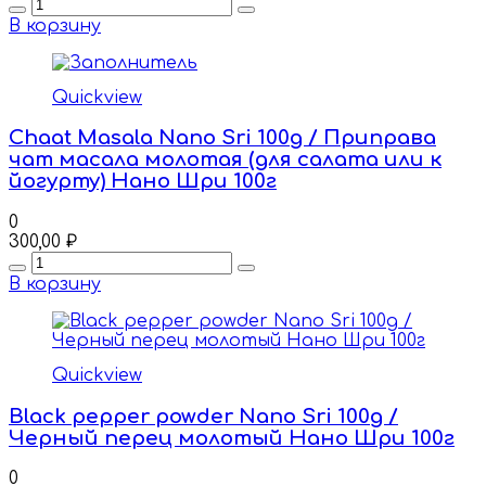
Quantity
В корзину
Quickview
Chaаt Masala Nano Sri 100g / Приправа
чат масала молотая (для салата или к
йогурту) Нано Шри 100г
0
300,00
₽
Quantity
В корзину
Quickview
Black pepper powder Nano Sri 100g /
Черный перец молотый Нано Шри 100г
0