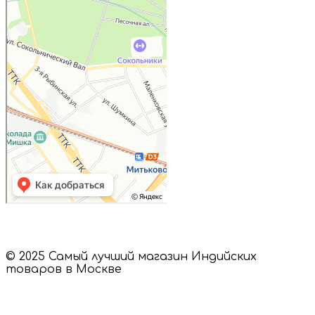
Пищевые ингредиенты и специи в
Москве
Магазин подарков и сувениров в
Москве
© 2025 Самый лучший магазин Индийских
товаров в Москве