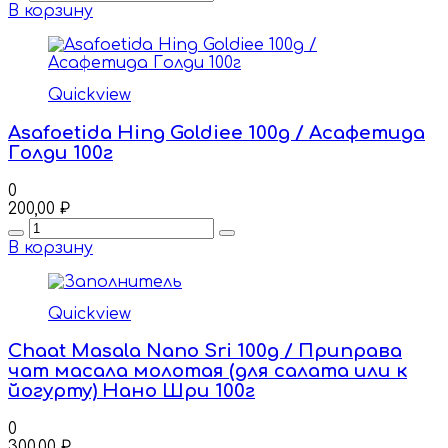
В корзину
Quickview
Asafoetida Hing Goldiee 100g / Асафетида
Голди 100г
0
200,00
₽
Quantity
В корзину
Quickview
Chaаt Masala Nano Sri 100g / Приправа
чат масала молотая (для салата или к
йогурту) Нано Шри 100г
0
300,00
₽