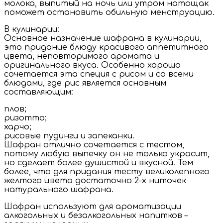
молока, выпитый на ночь или утром натощак
поможет остановить обильную менструацию.
В кулинарии:
Основное назначение шафрана в кулинарии,
это придание блюду красивого аппетитного
цвета, неповторимого аромата и
оригинального вкуса. Особенно хорошо
сочетается эта специя с рисом и со всеми
блюдами, где рис является основным
составляющим:
плов;
ризотто;
харчо;
рисовые пудинги и запеканки.
Шафран отлично сочетается с тестом,
потому любую выпечку он не только украсит,
но сделает более душистой и вкусной. Тем
более, что для придания тесту великолепного
желтого цвета достаточно 2-х ниточек
натурального шафрана.
Шафран используют для ароматизации
алкогольных и безалкогольных напитков –