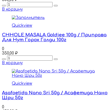
Quantity
В корзину
Quickview
CHHOLE MASALA Goldiee 100g / Приправа
Для Нут Горох Голди 100г
0
350,00
₽
Quantity
В корзину
Quickview
Asafoetida Nano Sri 50g / Асафетида Нано
Шри 50г
0