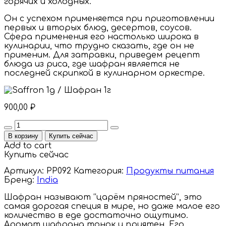
горячих и холодных.
Он с успехом применяется при приготовлении
первых и вторых блюд, десертов, соусов.
Сфера применения его настолько широка в
кулинарии, что трудно сказать, где он не
применим. Для затравки, приведем рецепт
блюда из риса, где шафран является не
последней скрипкой в кулинарном оркестре.
900,00
₽
Quantity
В корзину
Купить сейчас
Add to cart
Купить сейчас
Артикул:
PP092
Категория:
Продукты питания
Бренд:
India
Шафран называют “царём пряностей”, это
самая дорогая специя в мире, но даже малое его
количество в еде достаточно ощутимо.
Аромат шафрана тонок и приятен. Его