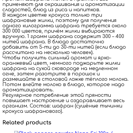
применяют для окрашивания и ароматизации
сладостей, блюд из риса и напитков.
В каждом цветке крокуса только три
шафрановые жилки, поэтому для получения
одного килограмма шафрана требуется около
300 000 цветов, причём жилки выбираются
вручную. 1 грамм шафрана содержит 300 – 400
нитей шафрана. В блюдо достаточно
добавить от 5-ти до 30-ти нитей (если блюдо
рассчитано на несколько человек).
Чтобы получить сильный аромат и ярко-
оранжевый цвет, немного поджарьте жилки
шафрана на сухой сковороде на медленном
огне, затем разотрите в порошок и
размешайте в столовой ложке тёплого молока.
Потом влейте молоко в блюдо, которое надо
ароматизировать.
Регулярное потребление этой пряности
повышает настроение и оздоравливает весь
организм. Состав: шафран (сушёные тычинки
крокуса шафранового).
Related products