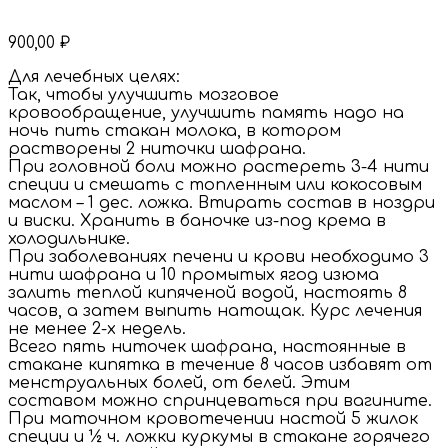
900,00
₽
Для лечебных целях:
Так, чтобы улучшить мозговое
кровообращение, улучшить память надо на
ночь пить стакан молока, в котором
растворены 2 ниточки шафрана.
При головной боли можно растереть 3-4 нити
специи и смешать с топленным или кокосовым
маслом – 1 дес. ложка. Втирать состав в ноздри
и виски. Хранить в баночке из-под крема в
холодильнике.
При заболеваниях печени и крови необходимо 3
нити шафрана и 10 промытых ягод изюма
залить теплой кипяченой водой, настоять 8
часов, а затем выпить натощак. Курс лечения
не менее 2-х недель.
Всего пять ниточек шафрана, настоянные в
стакане кипятка в течение 8 часов избавят от
менструальных болей, от белей. Этим
составом можно спринцеваться при вагините.
При маточном кровотечении настой 5 жилок
специи и ½ ч. ложки куркумы в стакане горячего