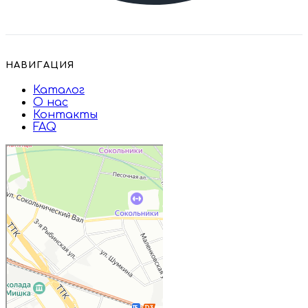
НАВИГАЦИЯ
Каталог
О нас
Контакты
FAQ
Дружба
Пищевые ингредиенты и специи в
Москве
Магазин подарков и сувениров в
Москве